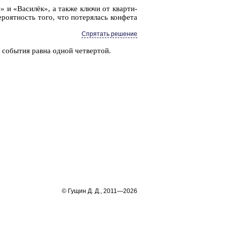
я» и «Василёк», а также ключи от квар­ти­
ро­ят­ность того, что по­те­ря­лась кон­фе­та
Спрятать решение
о со­бы­тия равна одной чет­вер­той.
© Гущин Д. Д., 2011—2026