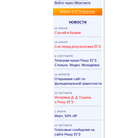
Войти через ВКонтакте
Иг­рать
в ЕГЭ-иг­руш­ку
НО­ВО­СТИ
20 ИЮНЯ
Случай в Казани
18 ИЮНЯ
Сон перед результатами ЕГЭ
8 СЕНТЯБРЯ
Телеграм-канал Решу ЕГЭ.
Стильно. Модно. Молодёжно
14 АПРЕЛЯ
Открываем сайт по
функциональной грамотности
23 ОКТЯБРЯ
Интервью Д. Д. Гущина
о Решу ЕГЭ
1 ИЮНЯ
Мерч, 50% off!
12 ОКТЯБРЯ
Голосовые сообщения на
сайте Решу ЕГЭ