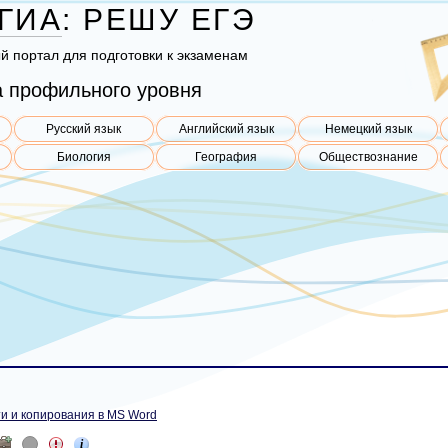
ГИА
:
РЕШУ
ЕГЭ
ый пор­тал для под­го­тов­ки к эк­за­ме­нам
 профильного уровня
Русский язык
Английский язык
Немецкий язык
Биология
География
Обществознание
и и копирования в MS Word
i