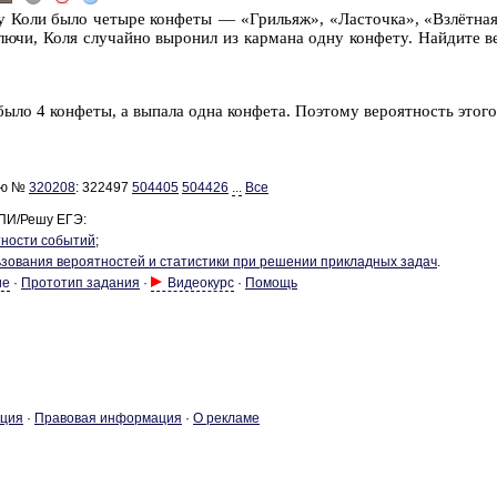
 у Коли было че­ты­ре кон­фе­ты — «Гри­льяж», «Ла­сточ­ка», «Взлётна
ючи, Коля слу­чай­но вы­ро­нил из кар­ма­на одну кон­фе­ту. Най­ди­те ве­
было 4 кон­фе­ты, а вы­па­ла одна кон­фе­та. По­это­му ве­ро­ят­ность этог
ию №
320208
:
322497
504405
504426
...
Все
ПИ/Решу ЕГЭ:
­но­сти со­бы­тий
;
­зо­ва­ния ве­ро­ят­но­стей и ста­ти­сти­ки при ре­ше­нии при­клад­ных задач
.
ие
·
Прототип задания
·
Видеокурс
·
Помощь
­ция
·
Пра­во­вая ин­фор­ма­ция
·
О ре­кла­ме