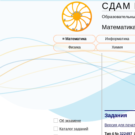
СДАМ 
Об­ра­зо­ва­тель­н
Математика
≡ Математика
Информатика
Физика
Химия
Задания
Об эк­за­ме­не
Версия для печат
Ка­та­лог за­да­ний
Тип 4 №
322497