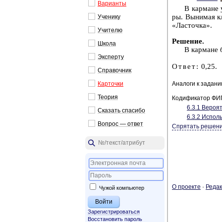
Ва­ри­ан­ты
В кар­ма­не
ры. Вы­ни­мая кл
Уче­ни­ку
«Ла­сточ­ка».
Учи­те­лю
Ре­ше­ние
.
Школа
В кар­ма­не 
Экс­пер­ту
Ответ:
0,25.
Спра­воч­ник
Кар­точ­ки
Аналоги к задан
Тео­рия
Кодификатор ФИ
6.3.1 Ве­ро­ят
Ска­зать спа­си­бо
6.3.2 Ис­поль
Во­прос — ответ
Спрятать решен
О про­ек­те
·
Ре­дак
Чужой компьютер
Зарегистрироваться
Восстановить пароль