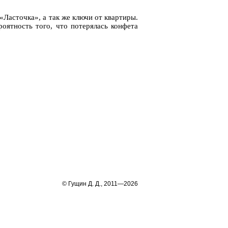
Ла­сточ­ка», а так же ключи от квар­ти­ры.
­ят­ность того, что по­те­ря­лась кон­фе­та
© Гущин Д. Д., 2011—2026