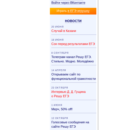
Войти через ВКонтакте
Иг­рать
в ЕГЭ-иг­руш­ку
НО­ВО­СТИ
20 ИЮНЯ
Случай в Казани
18 ИЮНЯ
Сон перед результатами ЕГЭ
8 СЕНТЯБРЯ
Телеграм-канал Решу ЕГЭ.
Стильно. Модно. Молодёжно
14 АПРЕЛЯ
Открываем сайт по
функциональной грамотности
23 ОКТЯБРЯ
Интервью Д. Д. Гущина
о Решу ЕГЭ
1 ИЮНЯ
Мерч, 50% off!
12 ОКТЯБРЯ
Голосовые сообщения на
сайте Решу ЕГЭ