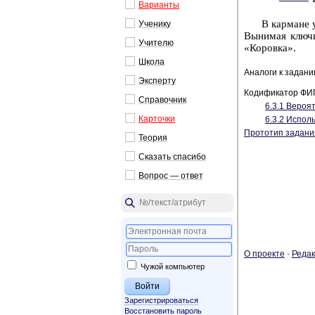
Ва­ри­ан­ты
В кар­ма­не
Уче­ни­ку
Вы­ни­мая ключи,
Учи­те­лю
«Ко­ров­ка».
Школа
Аналоги к задан
Экс­пер­ту
Кодификатор ФИ
Спра­воч­ник
6.3.1 Ве­ро­ят
Кар­точ­ки
6.3.2 Ис­поль
Прототип задани
Тео­рия
Ска­зать спа­си­бо
Во­прос — ответ
О про­ек­те
·
Ре­дак
Чужой компьютер
Зарегистрироваться
Восстановить пароль