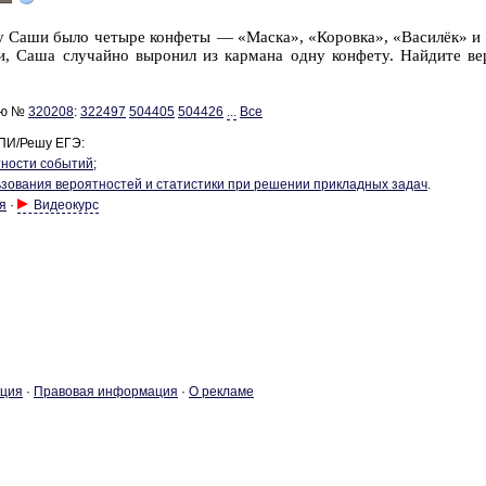
 у Саши было че­ты­ре кон­фе­ты — «Маска», «Ко­ров­ка», «Василёк» и «
 Саша слу­чай­но вы­ро­нил из кар­ма­на одну кон­фе­ту. Най­ди­те ве­ро
ию №
320208
:
322497
504405
504426
...
Все
ПИ/Решу ЕГЭ:
­но­сти со­бы­тий
;
­зо­ва­ния ве­ро­ят­но­стей и ста­ти­сти­ки при ре­ше­нии при­клад­ных задач
.
я
·
Видеокурс
­ция
·
Пра­во­вая ин­фор­ма­ция
·
О ре­кла­ме