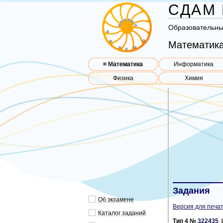
СДАМ 
Об­ра­зо­ва­тель­н
Математика
≡ Математика
Информатика
Физика
Химия
Задания
Об эк­за­ме­не
Версия для печат
Ка­та­лог за­да­ний
Тип 4 №
322435