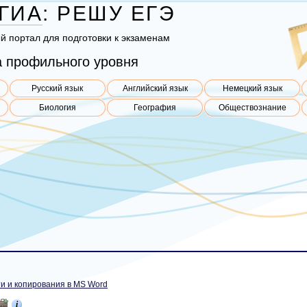
ГИА
:
РЕШУ
ЕГЭ
ый пор­тал для под­го­тов­ки к эк­за­ме­нам
 профильного уровня
Русский язык
Английский язык
Немецкий язык
Биология
География
Обществознание
и и копирования в MS Word
i