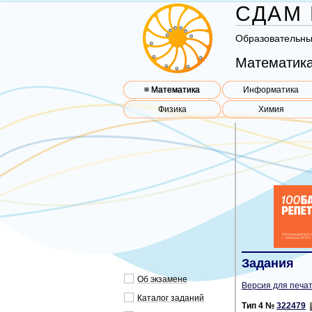
СДАМ 
Об­ра­зо­ва­тель­н
Математика
≡ Математика
Информатика
Физика
Химия
Задания
Об эк­за­ме­не
Версия для печат
Ка­та­лог за­да­ний
Тип 4 №
322479