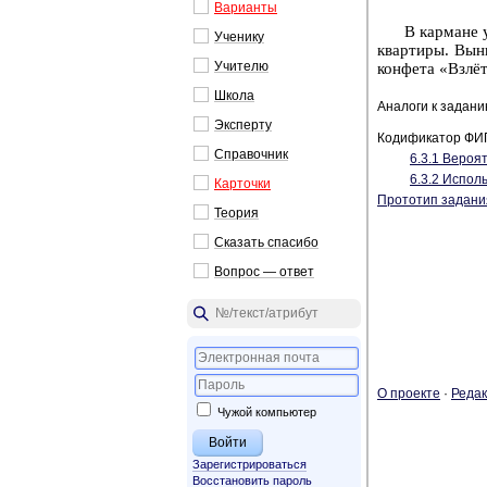
Ва­ри­ан­ты
В кар­ма­не
Уче­ни­ку
квар­ти­ры. Вы­н
Учи­те­лю
кон­фе­та «Взлё
Школа
Аналоги к задан
Экс­пер­ту
Кодификатор ФИ
Спра­воч­ник
6.3.1 Ве­ро­ят
6.3.2 Ис­поль
Кар­точ­ки
Прототип задани
Тео­рия
Ска­зать спа­си­бо
Во­прос — ответ
О про­ек­те
·
Ре­дак
Чужой компьютер
Зарегистрироваться
Восстановить пароль