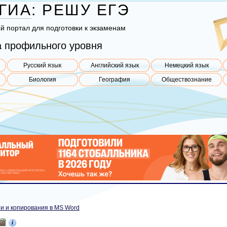
ГИА
:
РЕШУ
ЕГЭ
ый пор­тал для под­го­тов­ки к эк­за­ме­нам
 профильного уровня
Русский язык
Английский язык
Немецкий язык
Биология
География
Обществознание
и и копирования в MS Word
i