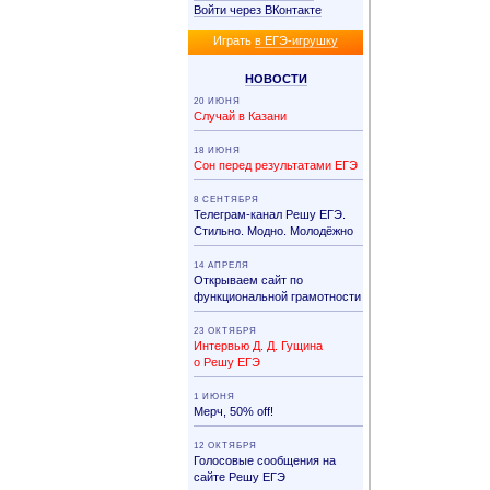
Войти через ВКонтакте
Иг­рать
в ЕГЭ-иг­руш­ку
НО­ВО­СТИ
20 ИЮНЯ
Случай в Казани
18 ИЮНЯ
Сон перед результатами ЕГЭ
8 СЕНТЯБРЯ
Телеграм-канал Решу ЕГЭ.
Стильно. Модно. Молодёжно
14 АПРЕЛЯ
Открываем сайт по
функциональной грамотности
23 ОКТЯБРЯ
Интервью Д. Д. Гущина
о Решу ЕГЭ
1 ИЮНЯ
Мерч, 50% off!
12 ОКТЯБРЯ
Голосовые сообщения на
сайте Решу ЕГЭ