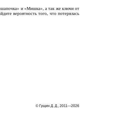
я ша­поч­ка» и «Мишка», а так же ключи от
ди­те ве­ро­ят­ность того, что по­те­ря­лась
© Гущин Д. Д., 2011—2026