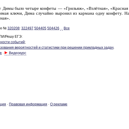
 у Димы было че­ты­ре кон­фе­ты — «Гри­льяж», «Взлётная», «Крас­на
и­мая ключи, Дима слу­чай­но вы­ро­нил из кар­ма­на одну кон­фе­ту. Най­
тная».
ию №
320208
:
322497
504405
504426
...
Все
ПИ/Решу ЕГЭ:
­но­сти со­бы­тий
;
­зо­ва­ния ве­ро­ят­но­стей и ста­ти­сти­ки при ре­ше­нии при­клад­ных задач
.
я
·
Видеокурс
­ция
·
Пра­во­вая ин­фор­ма­ция
·
О ре­кла­ме