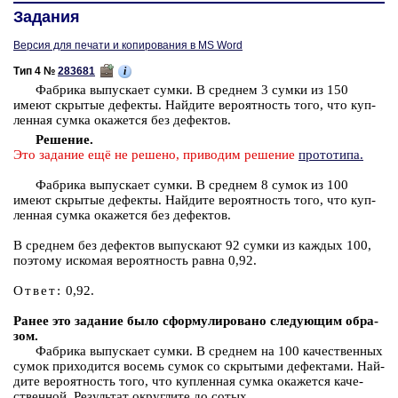
Задания
Версия для печати и копирования в MS Word
i
Тип 4 №
283681
Фаб­ри­ка вы­пус­ка­ет сумки. В сред­нем 3 сумки из 150
имеют скры­тые де­фек­ты. Най­ди­те ве­ро­ят­ность того, что куп­
лен­ная сумка ока­жет­ся без де­фек­тов.
Ре­ше­ние.
Это за­да­ние ещё не ре­ше­но, при­во­дим ре­ше­ние
про­то­ти­па.
Фаб­ри­ка вы­пус­ка­ет сумки. В сред­нем 8 сумок из 100
имеют скры­тые де­фек­ты. Най­ди­те ве­ро­ят­ность того, что куп­
лен­ная сумка ока­жет­ся без де­фек­тов.
В сред­нем без де­фек­тов вы­пус­ка­ют 92 сумки из каж­дых 100,
по­это­му ис­ко­мая ве­ро­ят­ность равна 0,92.
Ответ:
0,92.
Ранее это за­да­ние было сфор­му­ли­ро­ва­но сле­ду­ю­щим об­ра­
зом.
Фаб­ри­ка вы­пус­ка­ет сумки. В сред­нем на 100 ка­че­ствен­ных
сумок при­хо­дит­ся во­семь сумок со скры­ты­ми де­фек­та­ми. Най­
ди­те ве­ро­ят­ность того, что куп­лен­ная сумка ока­жет­ся ка­че­
ствен­ной. Ре­зуль­тат округ­ли­те до сотых.