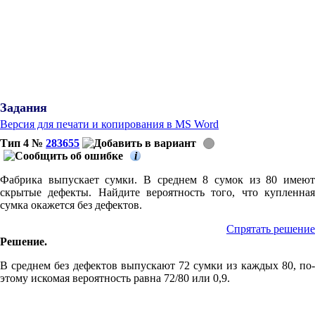
Задания
Версия для печати и копирования в MS Word
Тип 4 №
283655
i
Фаб­ри­ка вы­пус­ка­ет сумки. В сред­нем 8 сумок из 80 имеют
скры­тые де­фек­ты. Най­ди­те ве­ро­ят­ность того, что куп­лен­ная
сумка ока­жет­ся без де­фек­тов.
Спрятать решение
Ре­ше­ние
.
В сред­нем без де­фек­тов вы­пус­ка­ют 72 сумки из каж­дых 80, по­
это­му ис­ко­мая ве­ро­ят­ность равна 72/80 или 0,9.