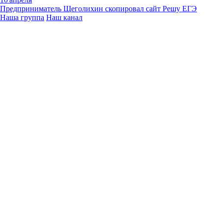
Пред­при­ни­ма­тель Ще­го­ли­хин ско­пи­ро­вал сайт Решу ЕГЭ
Наша груп­па
Наш канал