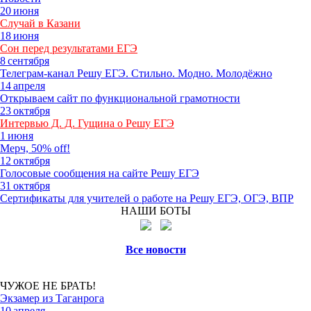
20 июня
Случай в Казани
18 июня
Сон перед результатами ЕГЭ
8 сентября
Телеграм-канал Решу ЕГЭ. Стильно. Модно. Молодёжно
14 апреля
Открываем сайт по функциональной грамотности
23 октября
Интервью Д. Д. Гущина о Решу ЕГЭ
1 июня
Мерч, 50% off!
12 октября
Голосовые сообщения на сайте Решу ЕГЭ
31 ок­тяб­ря
Сер­ти­фи­ка­ты для учи­те­лей о ра­бо­те на Решу ЕГЭ, ОГЭ, ВПР
НАШИ БОТЫ
Все но­во­сти
ЧУЖОЕ НЕ БРАТЬ!
Эк­за­мер из Та­ган­ро­га
10 ап­ре­ля