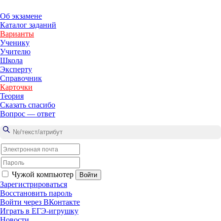
Об эк­за­ме­не
Ка­та­лог за­да­ний
Ва­ри­ан­ты
Уче­ни­ку
Учи­те­лю
Школа
Экс­пер­ту
Спра­воч­ник
Кар­точ­ки
Тео­рия
Ска­зать спа­си­бо
Во­прос — ответ
Чужой компьютер
Зарегистрироваться
Восстановить пароль
Войти через ВКонтакте
Иг­рать
в ЕГЭ-иг­руш­ку
Но­во­сти