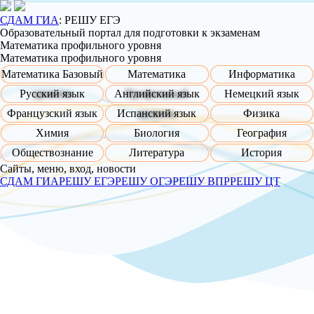
СДАМ ГИА
:
РЕШУ
ЕГЭ
Об­ра­зо­ва­тель­ный пор­тал для под­го­тов­ки к эк­за­ме­нам
Математика профильного уровня
Математика профильного уровня
Математика Базовый
Математика
Информатика
Русский язык
уровень
Английский язык
Профильный
Немецкий язык
Французский язык
Испанский язык
уровень
Физика
Химия
Биология
География
Обществознание
Литература
История
Сайты, меню, вход, но­во­сти
СДАМ ГИА
РЕШУ ЕГЭ
РЕШУ ОГЭ
РЕШУ ВПР
РЕШУ ЦТ