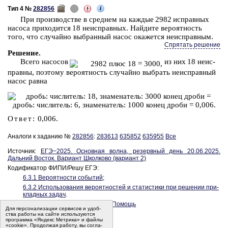
i
Тип 4 №
282856
При про­из­вод­стве в сред­нем на каж­дые 2982 ис­прав­ных
на­со­са при­хо­дит­ся 18 не­ис­прав­ных. Най­ди­те ве­ро­ят­ность
того, что слу­чай­но вы­бран­ный насос ока­жет­ся не­ис­прав­ным.
Спрятать решение
Ре­ше­ние
.
Всего
на­со­сов
из них 18 не­ис­
прав­ны, по­это­му ве­ро­ят­ность слу­чай­но вы­брать не­ис­прав­ный
насос равна
Ответ:
0,006.
Аналоги к заданию №
282856
:
283613
635852
635955
Все
Источник:
ЕГЭ−2025. Ос­нов­ная волна, ре­зерв­ный день 20.06.2025.
Даль­ний Во­сток. Ва­ри­ант Школ­ко­во (ва­ри­ант 2)
Кодификатор ФИПИ/Решу ЕГЭ:
6.3.1 Ве­ро­ят­но­сти со­бы­тий
;
6.3.2 Ис­поль­зо­ва­ния ве­ро­ят­но­стей и ста­ти­сти­ки при ре­ше­нии при­
клад­ных задач
.
Спрятать решение
·
Видеокурс
·
Помощь
Для пер­со­на­ли­за­ции сер­ви­сов и удоб­
ства ра­бо­ты на сайте ис­поль­зу­ют­ся
программа «Яндекс Метрика» и файлы
«cookie». Про­дол­жая ра­бо­ту, вы со­гла­