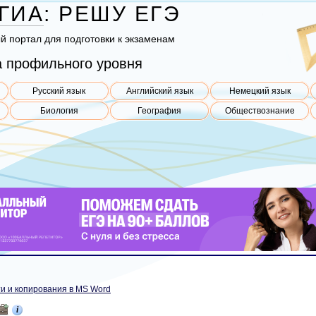
ГИА
:
РЕШУ
ЕГЭ
ый пор­тал для под­го­тов­ки к эк­за­ме­нам
 профильного уровня
Русский язык
Английский язык
Немецкий язык
Биология
География
Обществознание
и и копирования в MS Word
i