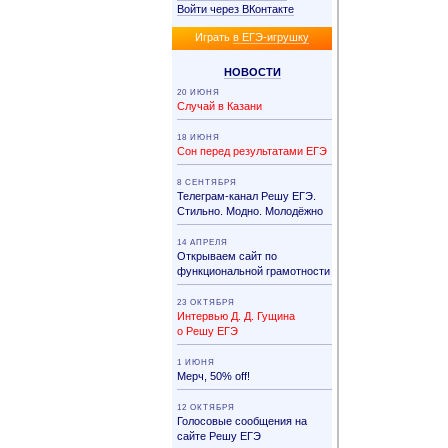
Войти через ВКонтакте
Иг­рать
в ЕГЭ-иг­руш­ку
НО­ВО­СТИ
20 ИЮНЯ
Случай в Казани
18 ИЮНЯ
Сон перед результатами ЕГЭ
8 СЕНТЯБРЯ
Телеграм-канал Решу ЕГЭ.
Стильно. Модно. Молодёжно
14 АПРЕЛЯ
Открываем сайт по
функциональной грамотности
23 ОКТЯБРЯ
Интервью Д. Д. Гущина
о Решу ЕГЭ
1 ИЮНЯ
Мерч, 50% off!
12 ОКТЯБРЯ
Голосовые сообщения на
сайте Решу ЕГЭ