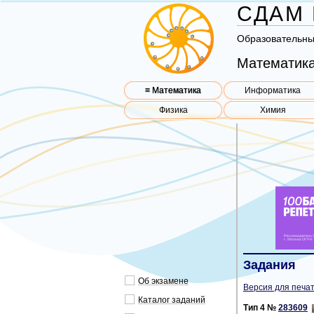
СДАМ 
Об­ра­зо­ва­тель­н
Математика
≡ Математика
Информатика
Физика
Химия
Задания
Об эк­за­ме­не
Версия для печат
Ка­та­лог за­да­ний
Тип 4 №
283609