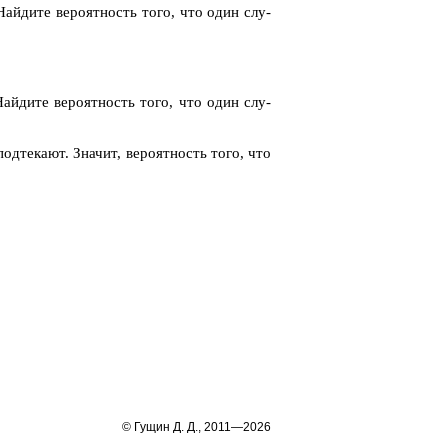
Най­ди­те ве­ро­ят­ность того, что один слу­
Най­ди­те ве­ро­ят­ность того, что один слу­
д­те­ка­ют. Зна­чит, ве­ро­ят­ность того, что
© Гущин Д. Д., 2011—2026