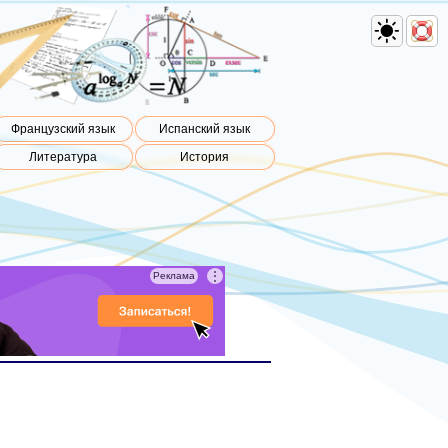
Французский язык
Испанский язык
Литература
История
⋮
Реклама