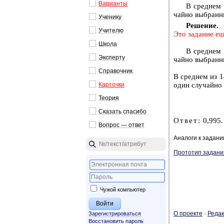
Ва­ри­ан­ты
В сред­нем и
чай­но вы­бран­н
Уче­ни­ку
Ре­ше­ние.
Учи­те­лю
Это за­да­ние ещ
Школа
В сред­нем и
Экс­пер­ту
чай­но вы­бран­н
Спра­воч­ник
В сред­нем из 14
Кар­точ­ки
один слу­чай­но 
Тео­рия
Ска­зать спа­си­бо
Ответ:
0,995.
Во­прос — ответ
Аналоги к задан
Прототип задани
Чужой компьютер
О про­ек­те
·
Ре­дак
Зарегистрироваться
Восстановить пароль