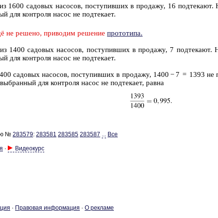
з 1600 са­до­вых на­со­сов, по­сту­пив­ших в про­да­жу, 16 под­те­ка­ют. 
ый для кон­тро­ля насос не под­те­ка­ет.
ё не ре­ше­но, при­во­дим ре­ше­ние
про­то­ти­па.
з 1400 са­до­вых на­со­сов, по­сту­пив­ших в про­да­жу, 7 под­те­ка­ют. 
ый для кон­тро­ля насос не под­те­ка­ет.
00 са­до­вых на­со­сов, по­сту­пив­ших в про­да­жу, 1400 − 7 = 1393 не по
вы­бран­ный для кон­тро­ля насос не под­те­ка­ет, равна
ию №
283579
:
283581
283585
283587
...
Все
я
·
Видеокурс
­ция
·
Пра­во­вая ин­фор­ма­ция
·
О ре­кла­ме